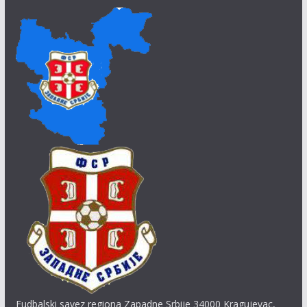
Fudbalski savez regiona Zapadne Srbije 34000 Kragujevac,