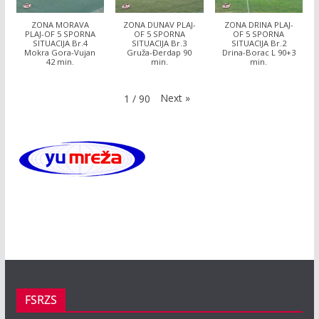
ZONA MORAVA
ZONA DUNAV PLAJ-
ZONA DRINA PLAJ-
PLAJ-OF 5 SPORNA
OF 5 SPORNA
OF 5 SPORNA
SITUACIJA Br.4
SITUACIJA Br.3
SITUACIJA Br.2
Mokra Gora-Vujan
Gruža-Đerdap 90
Drina-Borac L 90+3
42 min.
min.
min.
Next
»
1
/
90
FSRZS