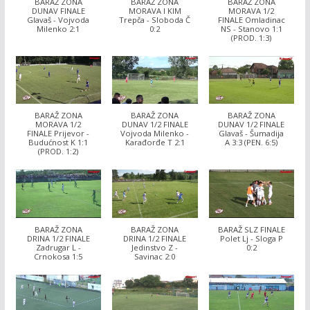
BARAŽ ZONA
BARAŽ ZONA
BARAŽ ZONA
DUNAV FINALE
MORAVA I KIM
MORAVA 1/2
Glavaš - Vojvoda
Trepča - Sloboda Č
FINALE Omladinac
Milenko 2:1
0:2
NS - Stanovo 1:1
(PROD. 1:3)
BARAŽ ZONA
BARAŽ ZONA
BARAŽ ZONA
MORAVA 1/2
DUNAV 1/2 FINALE
DUNAV 1/2 FINALE
FINALE Prijevor -
Vojvoda Milenko -
Glavaš - Šumadija
Budućnost K 1:1
Karađorđe T 2:1
A 3:3 (PEN. 6:5)
(PROD. 1:2)
BARAŽ ZONA
BARAŽ ZONA
BARAŽ SLZ FINALE
DRINA 1/2 FINALE
DRINA 1/2 FINALE
Polet Lj - Sloga P
Zadrugar L -
Jedinstvo Z -
0:2
Crnokosa 1:5
Savinac 2:0