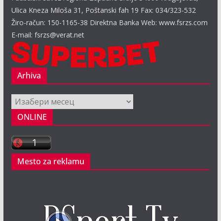
Ulica Kneza Miloša 31, Poštanski fah 19 Fax: 034/323-532
Žiro-račun: 150-1165-38 Direktna Banka Web: www.fsrzs.com
E-mail: fsrzs@verat.net
Arhiva
Arhiva
ONLINE
Mesto za reklamu