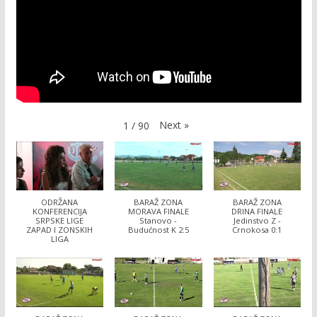
Next
»
1
/
90
ODRŽANA
BARAŽ ZONA
BARAŽ ZONA
KONFERENCIJA
MORAVA FINALE
DRINA FINALE
SRPSKE LIGE
Stanovo -
Jedinstvo Z -
ZAPAD I ZONSKIH
Budućnost K 2:5
Crnokosa 0:1
LIGA