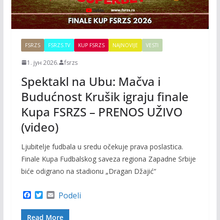
FSRZS
FSRZS.TV
KUP FSRZS
NAJNOVIJE
VESTI
1. јун 2026.
fsrzs
Spektakl na Ubu: Mačva i
Budućnost Krušik igraju finale
Kupa FSRZS – PRENOS UŽIVO
(video)
Ljubitelje fudbala u sredu očekuje prava poslastica.
Finale Kupa Fudbalskog saveza regiona Zapadne Srbije
biće odigrano na stadionu „Dragan Džajić“
F
T
E
Podeli
a
w
m
c
i
a
Read More
e
t
i