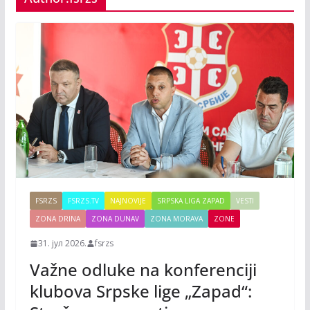
FSRZS
FSRZS.TV
NAJNOVIJE
SRPSKA LIGA ZAPAD
VESTI
ZONA DRINA
ZONA DUNAV
ZONA MORAVA
ZONE
31. јул 2026.
fsrzs
Važne odluke na konferenciji
klubova Srpske lige „Zapad“: