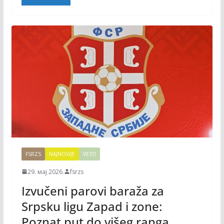
b
t
l
o
e
o
r
k
FSRZS
NAJNOVIJE
VESTI
29. мај 2026.
fsrzs
Izvučeni parovi baraža za
Srpsku ligu Zapad i zone:
Poznat put do višeg ranga