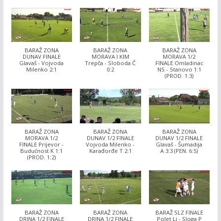
BARAŽ ZONA
BARAŽ ZONA
BARAŽ ZONA
DUNAV FINALE
MORAVA I KIM
MORAVA 1/2
Glavaš - Vojvoda
Trepča - Sloboda Č
FINALE Omladinac
Milenko 2:1
0:2
NS - Stanovo 1:1
(PROD. 1:3)
BARAŽ ZONA
BARAŽ ZONA
BARAŽ ZONA
MORAVA 1/2
DUNAV 1/2 FINALE
DUNAV 1/2 FINALE
FINALE Prijevor -
Vojvoda Milenko -
Glavaš - Šumadija
Budućnost K 1:1
Karađorđe T 2:1
A 3:3 (PEN. 6:5)
(PROD. 1:2)
BARAŽ ZONA
BARAŽ ZONA
BARAŽ SLZ FINALE
DRINA 1/2 FINALE
DRINA 1/2 FINALE
Polet Lj - Sloga P