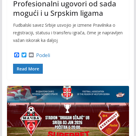
Profesionalni ugovori od sada
mogući i u Srpskim ligama
Fudbalski savez Srbije usvojio je izmene Pravilnika o
registraciji, statusu i transferu igrača, čime je napravljen
važan iskorak ka daljoj
F
T
E
Podeli
a
w
m
c
i
a
Read More
e
t
i
b
t
l
o
e
o
r
k