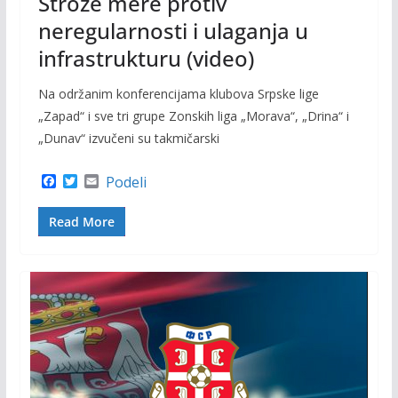
Strože mere protiv
neregularnosti i ulaganja u
infrastrukturu (video)
Na održanim konferencijama klubova Srpske lige
„Zapad“ i sve tri grupe Zonskih liga „Morava“, „Drina“ i
„Dunav“ izvučeni su takmičarski
F
T
E
Podeli
a
w
m
c
i
a
Read More
e
t
i
b
t
l
o
e
o
r
k