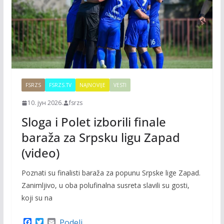
FSRZS
FSRZS.TV
NAJNOVIJE
VESTI
10. јун 2026.
fsrzs
Sloga i Polet izborili finale
baraža za Srpsku ligu Zapad
(video)
Poznati su finalisti baraža za popunu Srpske lige Zapad.
Zanimljivo, u oba polufinalna susreta slavili su gosti,
koji su na
F
T
E
Podeli