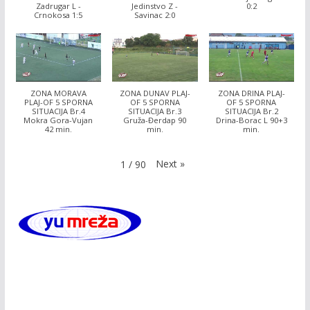
Zadrugar L -
Jedinstvo Z -
0:2
Crnokosa 1:5
Savinac 2:0
ZONA MORAVA
ZONA DUNAV PLAJ-
ZONA DRINA PLAJ-
PLAJ-OF 5 SPORNA
OF 5 SPORNA
OF 5 SPORNA
SITUACIJA Br.4
SITUACIJA Br.3
SITUACIJA Br.2
Mokra Gora-Vujan
Gruža-Đerdap 90
Drina-Borac L 90+3
42 min.
min.
min.
Next
»
1
/
90