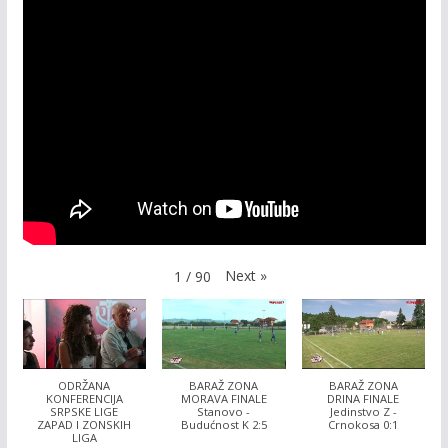
Next
»
1
/
90
ODRŽANA
BARAŽ ZONA
BARAŽ ZONA
KONFERENCIJA
MORAVA FINALE
DRINA FINALE
SRPSKE LIGE
Stanovo -
Jedinstvo Z -
ZAPAD I ZONSKIH
Budućnost K 2:5
Crnokosa 0:1
LIGA