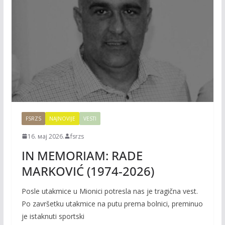
FSRZS
NAJNOVIJE
VESTI
16. мај 2026.
fsrzs
IN MEMORIAM: RADE
MARKOVIĆ (1974-2026)
Posle utakmice u Mionici potresla nas je tragična vest.
Po završetku utakmice na putu prema bolnici, preminuo
je istaknuti sportski