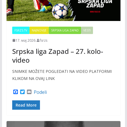
FSRZS.TV
NAJNOVIJE
SRPSKA LIGA ZAPAD
VESTI
17. мај 2026.
fsrzs
Srpska liga Zapad – 27. kolo-
video
SNIMKE MOŽETE POGLEDATI NA VIDEO PLATFORMI
KLIKOM NA OVAJ LINK
F
T
E
Podeli
a
w
m
c
i
a
Read More
e
t
i
b
t
l
o
e
o
r
k