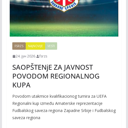
FSRZS
NAJNOVIJE
VESTI
24. јун 2026.
fsrzs
SAOPŠTENjE ZA JAVNOST
POVODOM REGIONALNOG
KUPA
Povodom utakmice kvalifikacionog turnira za UEFA
Regionalni kup između Amaterske reprezentacije
Fudbalskog saveza regiona Zapadne Srbije i Fudbalskog
saveza regiona