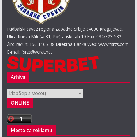
Fudbalski savez regiona Zapadne Srbije 34000 Kragujevac,
Ulica Kneza Miloša 31, Poštanski fah 19 Fax: 034/323-532
Žiro-račun: 150-1165-38 Direktna Banka Web: www.fsrzs.com
E-mail: fsrzs@verat.net
Arhiva
Arhiva
ONLINE
Mesto za reklamu