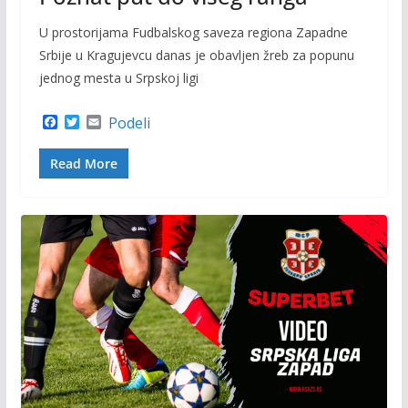
U prostorijama Fudbalskog saveza regiona Zapadne
Srbije u Kragujevcu danas je obavljen žreb za popunu
jednog mesta u Srpskoj ligi
F
T
E
Podeli
a
w
m
c
i
a
Read More
e
t
i
b
t
l
o
e
o
r
k