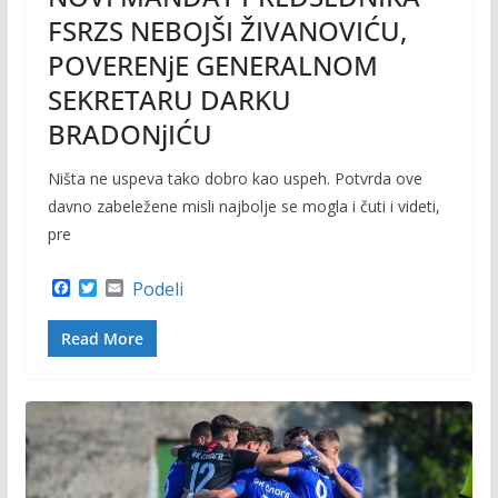
FSRZS NEBOJŠI ŽIVANOVIĆU,
POVERENjE GENERALNOM
SEKRETARU DARKU
BRADONjIĆU
Ništa ne uspeva tako dobro kao uspeh. Potvrda ove
davno zabeležene misli najbolje se mogla i čuti i videti,
pre
F
T
E
Podeli
a
w
m
c
i
a
Read More
e
t
i
b
t
l
o
e
o
r
k