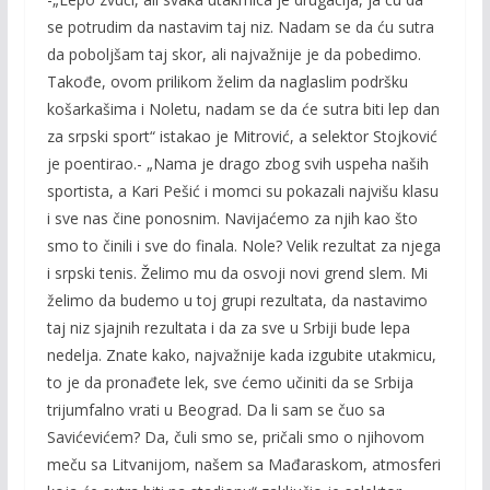
se potrudim da nastavim taj niz. Nadam se da ću sutra
da poboljšam taj skor, ali najvažnije je da pobedimo.
Takođe, ovom prilikom želim da naglaslim podršku
košarkašima i Noletu, nadam se da će sutra biti lep dan
za srpski sport“ istakao je Mitrović, a selektor Stojković
je poentirao.- „Nama je drago zbog svih uspeha naših
sportista, a Kari Pešić i momci su pokazali najvišu klasu
i sve nas čine ponosnim. Navijaćemo za njih kao što
smo to činili i sve do finala. Nole? Velik rezultat za njega
i srpski tenis. Želimo mu da osvoji novi grend slem. Mi
želimo da budemo u toj grupi rezultata, da nastavimo
taj niz sjajnih rezultata i da za sve u Srbiji bude lepa
nedelja. Znate kako, najvažnije kada izgubite utakmicu,
to je da pronađete lek, sve ćemo učiniti da se Srbija
trijumfalno vrati u Beograd. Da li sam se čuo sa
Savićevićem? Da, čuli smo se, pričali smo o njihovom
meču sa Litvanijom, našem sa Mađaraskom, atmosferi