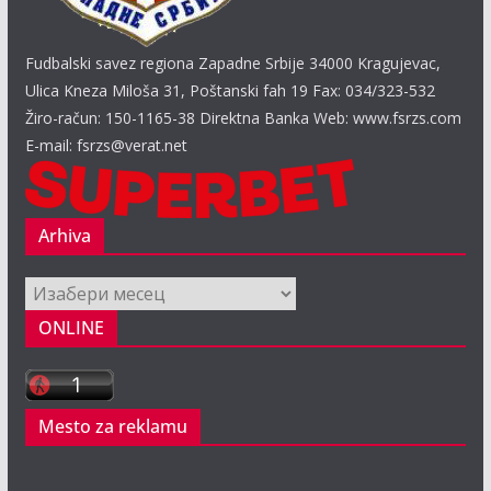
Fudbalski savez regiona Zapadne Srbije 34000 Kragujevac,
Ulica Kneza Miloša 31, Poštanski fah 19 Fax: 034/323-532
Žiro-račun: 150-1165-38 Direktna Banka Web: www.fsrzs.com
E-mail: fsrzs@verat.net
Arhiva
Arhiva
ONLINE
Mesto za reklamu