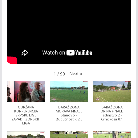
Next
»
1
/
90
ODRŽANA
BARAŽ ZONA
BARAŽ ZONA
KONFERENCIJA
MORAVA FINALE
DRINA FINALE
SRPSKE LIGE
Stanovo -
Jedinstvo Z -
ZAPAD I ZONSKIH
Budućnost K 2:5
Crnokosa 0:1
LIGA