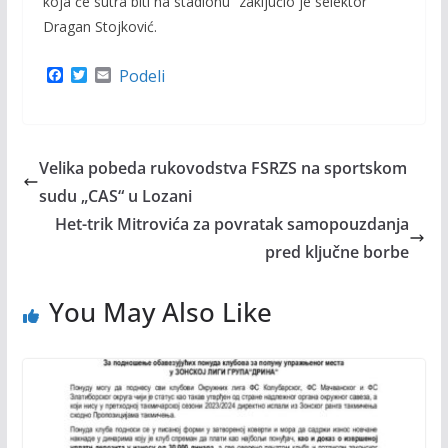
koja će sutra biti na stadionu“ zaključio je selektor
Dragan Stojković.
F
T
E
Podeli
a
w
m
c
i
a
e
t
i
b
t
l
o
e
Velika pobeda rukovodstva FSRZS na sportskom
o
r
k
sudu „CAS“ u Lozani
Het-trik Mitrovića za povratak samopouzdanja
pred ključne borbe
You May Also Like