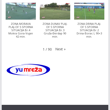
ZONA MORAVA
ZONA DUNAV PLAJ-
ZONA DRINA PLAJ-
PLAJ-OF 5 SPORNA
OF 5 SPORNA
OF 5 SPORNA
SITUACIJA Br.4
SITUACIJA Br.3
SITUACIJA Br.2
Mokra Gora-Vujan
Gruža-Đerdap 90
Drina-Borac L 90+3
42 min.
min.
min.
Next
»
1
/
90