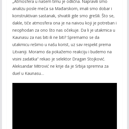
„Atmosfera u našem timu je odlična. Napravili smo
analizu posle meča sa Mađarskom, imali smo dobar i
konstruktivan sastanak, shvatili gde smo grešili. Što se,
dakle, tiče atmosfera ona je na naivou koji je potreban i
neophodan za ono što nas očekuje. Da li je utakmica u
Kaunasu za nas biti ili ne biti? Spremamo se da
utakmicu rešimo u našu korist, uz sav respekt prema
Litvaniji. Moramo da pokažemo reakciju i budemo na
visini zadatka“ rekao je selektor Dragan Stojković.
Aleksandar Mitrović ne krije da je Srbija spremna za
duel u Kaunasu…