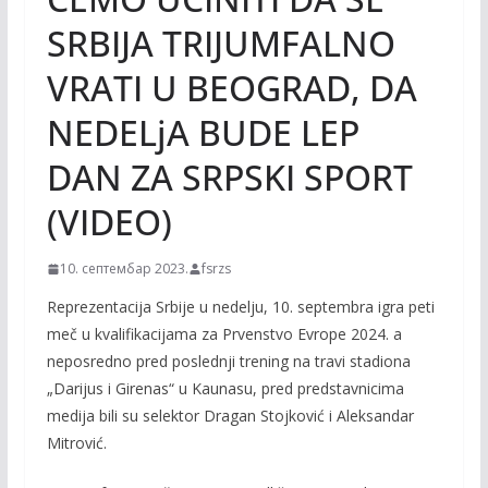
SRBIJA TRIJUMFALNO
VRATI U BEOGRAD, DA
NEDELjA BUDE LEP
DAN ZA SRPSKI SPORT
(VIDEO)
10. септембар 2023.
fsrzs
Reprezentacija Srbije u nedelju, 10. septembra igra peti
meč u kvalifikacijama za Prvenstvo Evrope 2024. a
neposredno pred poslednji trening na travi stadiona
„Darijus i Girenas“ u Kaunasu, pred predstavnicima
medija bili su selektor Dragan Stojković i Aleksandar
Mitrović.