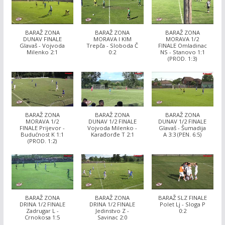
BARAŽ ZONA
BARAŽ ZONA
BARAŽ ZONA
DUNAV FINALE
MORAVA I KIM
MORAVA 1/2
Glavaš - Vojvoda
Trepča - Sloboda Č
FINALE Omladinac
Milenko 2:1
0:2
NS - Stanovo 1:1
(PROD. 1:3)
BARAŽ ZONA
BARAŽ ZONA
BARAŽ ZONA
MORAVA 1/2
DUNAV 1/2 FINALE
DUNAV 1/2 FINALE
FINALE Prijevor -
Vojvoda Milenko -
Glavaš - Šumadija
Budućnost K 1:1
Karađorđe T 2:1
A 3:3 (PEN. 6:5)
(PROD. 1:2)
BARAŽ ZONA
BARAŽ ZONA
BARAŽ SLZ FINALE
DRINA 1/2 FINALE
DRINA 1/2 FINALE
Polet Lj - Sloga P
Zadrugar L -
Jedinstvo Z -
0:2
Crnokosa 1:5
Savinac 2:0