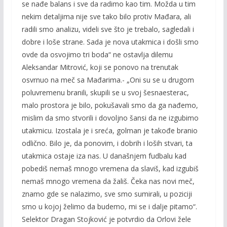
se nađe balans i sve da radimo kao tim. Možda u tim
nekim detaljima nije sve tako bilo protiv Mađara, ali
radili smo analizu, videli sve što je trebalo, sagledali i
dobre i loše strane. Sada je nova utakmica i došli smo
ovde da osvojimo tri boda“ ne ostavlja dilemu
Aleksandar Mitrović, koji se ponovo na trenutak
osvrnuo na meč sa Mađarima.- „Oni su se u drugom
poluvremenu branili, skupili se u svoj šesnaesterac,
malo prostora je bilo, pokušavali smo da ga nađemo,
mislim da smo stvorili i dovoljno šansi da ne izgubimo
utakmicu. Izostala je i sreća, golman je takođe branio
odlično. Bilo je, da ponovim, i dobrih i loših stvari, ta
utakmica ostaje iza nas. U današnjem fudbalu kad
pobediš nemaš mnogo vremena da slaviš, kad izgubiš
nemaš mnogo vremena da žališ. Čeka nas novi meč,
znamo gde se nalazimo, sve smo sumirali, u poziciji
smo u kojoj želimo da budemo, mi se i dalje pitamo“.
Selektor Dragan Stojković je potvrdio da Orlovi žele