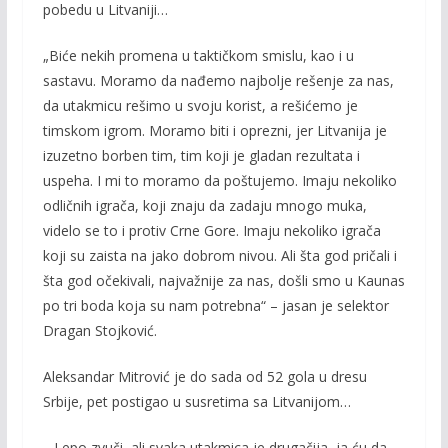
pobedu u Litvaniji…
„Biće nekih promena u taktičkom smislu, kao i u
sastavu. Moramo da nađemo najbolje rešenje za nas,
da utakmicu rešimo u svoju korist, a rešićemo je
timskom igrom. Moramo biti i oprezni, jer Litvanija je
izuzetno borben tim, tim koji je gladan rezultata i
uspeha. I mi to moramo da poštujemo. Imaju nekoliko
odličnih igrača, koji znaju da zadaju mnogo muka,
videlo se to i protiv Crne Gore. Imaju nekoliko igrača
koji su zaista na jako dobrom nivou. Ali šta god pričali i
šta god očekivali, najvažnije za nas, došli smo u Kaunas
po tri boda koja su nam potrebna“ – jasan je selektor
Dragan Stojković.
Aleksandar Mitrović je do sada od 52 gola u dresu
Srbije, pet postigao u susretima sa Litvanijom…
-„Lepo zvuči, ali svaka utakmica je drugačija, ja ću da