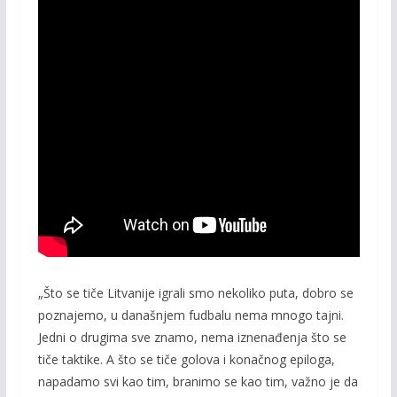
„Što se tiče Litvanije igrali smo nekoliko puta, dobro se
poznajemo, u današnjem fudbalu nema mnogo tajni.
Jedni o drugima sve znamo, nema iznenađenja što se
tiče taktike. A što se tiče golova i konačnog epiloga,
napadamo svi kao tim, branimo se kao tim, važno je da