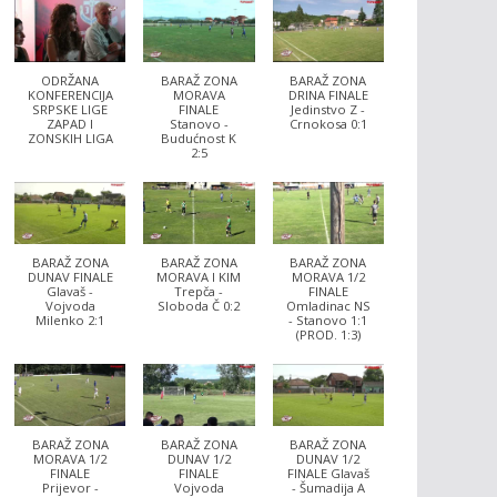
ODRŽANA
BARAŽ ZONA
BARAŽ ZONA
KONFERENCIJA
MORAVA
DRINA FINALE
SRPSKE LIGE
FINALE
Jedinstvo Z -
ZAPAD I
Stanovo -
Crnokosa 0:1
ZONSKIH LIGA
Budućnost K
2:5
BARAŽ ZONA
BARAŽ ZONA
BARAŽ ZONA
DUNAV FINALE
MORAVA I KIM
MORAVA 1/2
Glavaš -
Trepča -
FINALE
Vojvoda
Sloboda Č 0:2
Omladinac NS
Milenko 2:1
- Stanovo 1:1
(PROD. 1:3)
BARAŽ ZONA
BARAŽ ZONA
BARAŽ ZONA
MORAVA 1/2
DUNAV 1/2
DUNAV 1/2
FINALE
FINALE
FINALE Glavaš
Prijevor -
Vojvoda
- Šumadija A