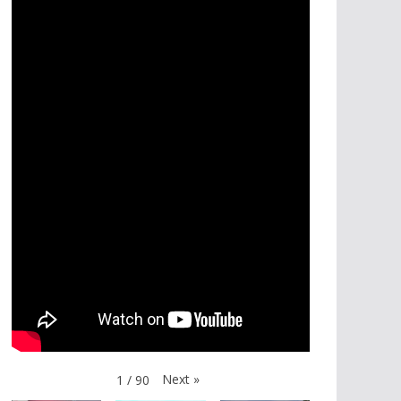
Next
»
1
/
90