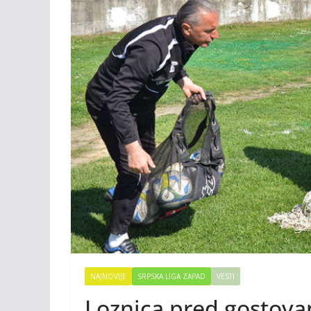
NAJNOVIJE
SRPSKA LIGA ZAPAD
VESTI
Loznica pred gostova