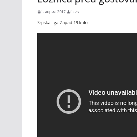
1. април 2017.
fsrzs
Srpska liga Zapad 19.kolo