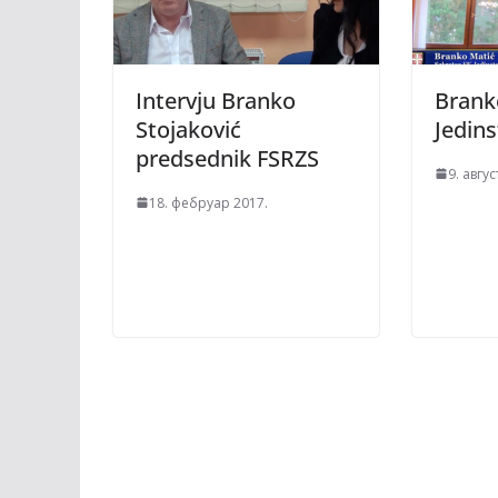
Intervju Branko
Brank
Stojaković
Jedin
predsednik FSRZS
9. авгус
18. фебруар 2017.