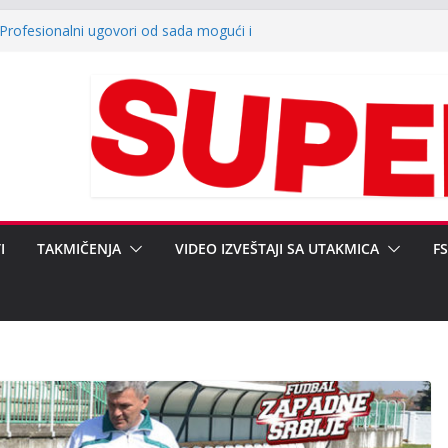
: Profesionalni ugovori od sada mogući i
renciji klubova Srpske lige „Zapad“:
egularnosti i ulaganja u infrastrukturu
VNOST POVODOM REGIONALNOG KUPA
EDNIKA FSRZS NEBOJŠI ŽIVANOVIĆU,
LNOM SEKRETARU DARKU
finale baraža za Srpsku ligu Zapad (video)
I
TAKMIČENJA
VIDEO IZVEŠTAJI SA UTAKMICA
F