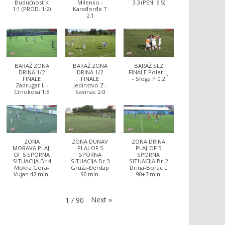
Budućnost K
Milenko -
3:3 (PEN. 6:5)
1:1 (PROD. 1:2)
Karađorđe T
2:1
BARAŽ ZONA
BARAŽ ZONA
BARAŽ SLZ
DRINA 1/2
DRINA 1/2
FINALE Polet Lj
FINALE
FINALE
- Sloga P 0:2
Zadrugar L -
Jedinstvo Z -
Crnokosa 1:5
Savinac 2:0
ZONA
ZONA DUNAV
ZONA DRINA
MORAVA PLAJ-
PLAJ-OF 5
PLAJ-OF 5
OF 5 SPORNA
SPORNA
SPORNA
SITUACIJA Br.4
SITUACIJA Br.3
SITUACIJA Br.2
Mokra Gora-
Gruža-Đerdap
Drina-Borac L
Vujan 42 min.
90 min.
90+3 min.
Next
»
1
/
90