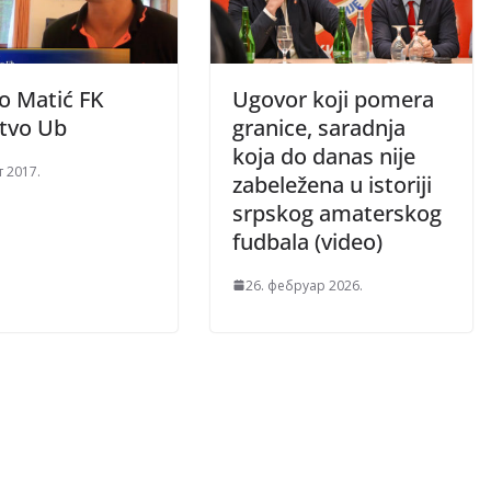
o Matić FK
Ugovor koji pomera
stvo Ub
granice, saradnja
koja do danas nije
т 2017.
zabeležena u istoriji
srpskog amaterskog
fudbala (video)
26. фебруар 2026.