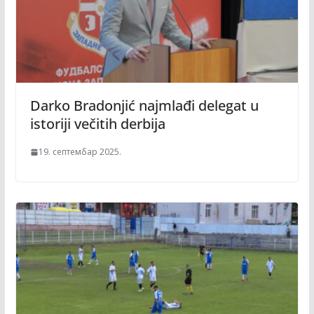
Darko Bradonjić najmlađi delegat u
istoriji večitih derbija
19. септембар 2025.