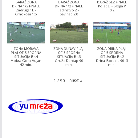
BARAŽ ZONA
BARAŽ ZONA
BARAŽ SLZ FINALE
DRINA 1/2 FINALE
DRINA 1/2 FINALE
Polet Lj - Sloga P
Zadrugar L -
Jedinstvo Z -
0:2
Crnokosa 1:5
Savinac 2:0
ZONA MORAVA
ZONA DUNAV PLAJ-
ZONA DRINA PLAJ-
PLAJ-OF 5 SPORNA
OF 5 SPORNA
OF 5 SPORNA
SITUACIJA Br.4
SITUACIJA Br.3
SITUACIJA Br.2
Mokra Gora-Vujan
Gruža-Đerdap 90
Drina-Borac L 90+3
42 min.
min.
min.
Next
»
1
/
90