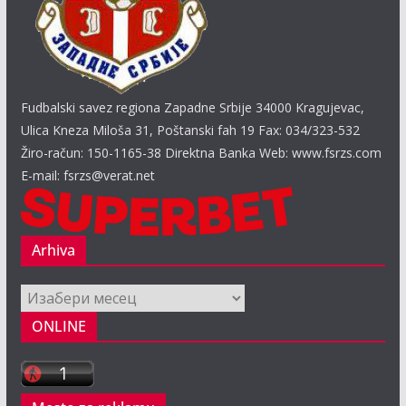
Fudbalski savez regiona Zapadne Srbije 34000 Kragujevac,
Ulica Kneza Miloša 31, Poštanski fah 19 Fax: 034/323-532
Žiro-račun: 150-1165-38 Direktna Banka Web: www.fsrzs.com
E-mail: fsrzs@verat.net
Arhiva
Arhiva
ONLINE