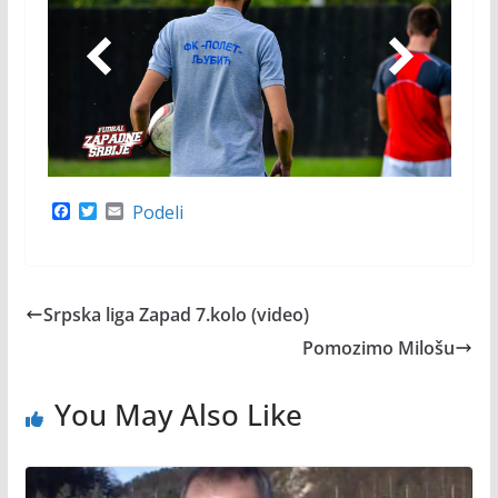
F
T
E
Podeli
a
w
m
c
i
a
e
t
i
b
t
l
o
e
Srpska liga Zapad 7.kolo (video)
o
r
k
Pomozimo Milošu
You May Also Like