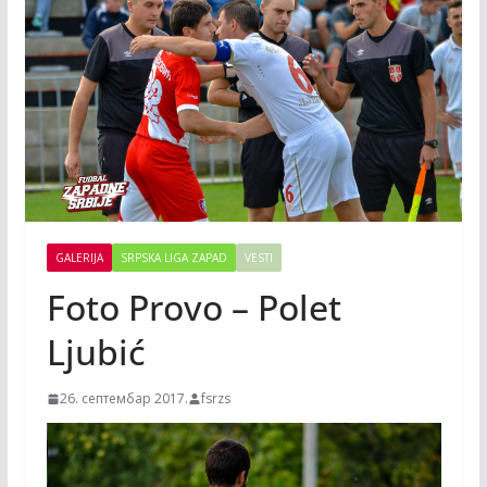
GALERIJA
SRPSKA LIGA ZAPAD
VESTI
Foto Provo – Polet
Ljubić
26. септембар 2017.
fsrzs