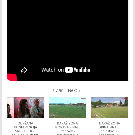
Next
»
1
/
90
ODRŽANA
BARAŽ ZONA
BARAŽ ZONA
KONFERENCIJA
MORAVA FINALE
DRINA FINALE
SRPSKE LIGE
Stanovo -
Jedinstvo Z -
ZAPAD I ZONSKIH
Budućnost K 2:5
Crnokosa 0:1