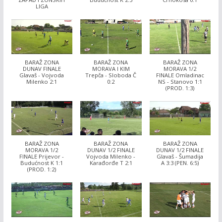
LIGA
BARAŽ ZONA
BARAŽ ZONA
BARAŽ ZONA
DUNAV FINALE
MORAVA I KIM
MORAVA 1/2
Glavaš - Vojvoda
Trepča - Sloboda Č
FINALE Omladinac
Milenko 2:1
0:2
NS - Stanovo 1:1
(PROD. 1:3)
BARAŽ ZONA
BARAŽ ZONA
BARAŽ ZONA
MORAVA 1/2
DUNAV 1/2 FINALE
DUNAV 1/2 FINALE
FINALE Prijevor -
Vojvoda Milenko -
Glavaš - Šumadija
Budućnost K 1:1
Karađorđe T 2:1
A 3:3 (PEN. 6:5)
(PROD. 1:2)