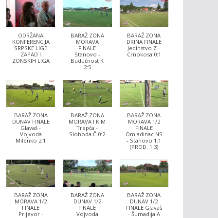
ODRŽANA
BARAŽ ZONA
BARAŽ ZONA
KONFERENCIJA
MORAVA
DRINA FINALE
SRPSKE LIGE
FINALE
Jedinstvo Z -
ZAPAD I
Stanovo -
Crnokosa 0:1
ZONSKIH LIGA
Budućnost K
2:5
BARAŽ ZONA
BARAŽ ZONA
BARAŽ ZONA
DUNAV FINALE
MORAVA I KIM
MORAVA 1/2
Glavaš -
Trepča -
FINALE
Vojvoda
Sloboda Č 0:2
Omladinac NS
Milenko 2:1
- Stanovo 1:1
(PROD. 1:3)
BARAŽ ZONA
BARAŽ ZONA
BARAŽ ZONA
MORAVA 1/2
DUNAV 1/2
DUNAV 1/2
FINALE
FINALE
FINALE Glavaš
Prijevor -
Vojvoda
- Šumadija A