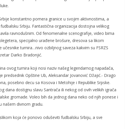
luke.
bije konstantno pomera granice u svojim aktivnostima, a
 fudbalsku Srbiju. Fantastična organizacija dostojna velikog
avila ravnodušnim. Od fenomenalne scenografije, video bima
golegetera, specijalno urađene brošure, dresova sa likom
e učesnike turnira…nivo ozbiljnog saveza kakvim su FSRZS
kretar Darko Bradonjić.
a ovog turnira koji nosi naziv našeg legendarnog napadača,
 predsednik Opštine Ub, Aleksandar Jovanović Džajić.- Drago
na, posebno decu sa Kosova i Metohije i Republike Srpske.
og dana dostignu slavu Santrača ili nekog od ovih velikih igrača
dbalske gromade. Voleo bih da jednog dana neko od njih ponese i
h u našem divnom gradu.
 slikom koja će ponovo oduševiti fudbalsku Srbiju, a sve