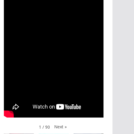
Next
»
1
/
90