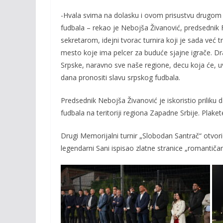
-Hvala svima na dolasku i ovom prisustvu drugom tu
fudbala – rekao je Nebojša Živanović, predsednik
sekretarom, idejni tvorac turnira koji je sada već t
mesto koje ima pelcer za buduće sjajne igrače. Dra
Srpske, naravno sve naše regione, decu koja će, uv
dana pronositi slavu srpskog fudbala.
Predsednik Nebojša Živanović je iskoristio priliku d
fudbala na teritoriji regiona Zapadne Srbije. Plake
Drugi Memorijalni turnir „Slobodan Santrač“ otvo
legendarni Sani ispisao zlatne stranice „romantič