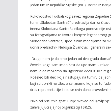
jedan tim iz Republike Srpske (BiH), Borac iz Banja
Rukovodstvo Fudbalskog savez regiona Zapadne Sr
turnir „Slobodan Santrač“ predstavlja dar za čitavu
imena Slobodana Santrača nikoga ponovo nije ost
sa fotografijama iz života i karijere legendarnog 
Slobodana Santrača, specijalnim medaljama za sv
učinili predsednik Nebojša Živanović i generalni se
-Drago nam je da smo jedan od dva grada domaćin
čoveka koga sam imao čast da upoznam – rekao je
nam je da možemo da ugostimo decu iz svih regio
Poželeo bih deci koja nastupaju na turniru da jedn
koji su ponikli na Ubu, a svi znamo koje su to fu
dres reprezentacije i seti se ovih dana provedeni
Niko od prisutnih gostiju nije skrivao oduševljenje
zahvaljujući sjajnoj organizaciji FSRZS.