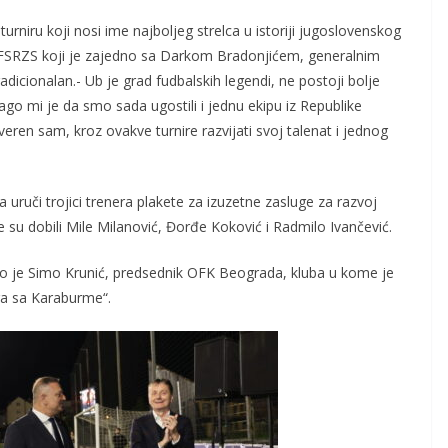
rniru koji nosi ime najboljeg strelca u istoriji jugoslovenskog
 FSRZS koji je zajedno sa Darkom Bradonjićem, generalnim
radicionalan.- Ub je grad fudbalskih legendi, ne postoji bolje
go mi je da smo sada ugostili i jednu ekipu iz Republike
eren sam, kroz ovakve turnire razvijati svoj talenat i jednog
a uruči trojici trenera plakete za izuzetne zasluge za razvoj
te su dobili Mile Milanović, Đorđe Koković i Radmilo Ivančević.
rio je Simo Krunić, predsednik OFK Beograda, kluba u kome je
ara sa Karaburme“.