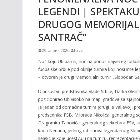
LEGENDI | SPEKTAK
DRUGOG MEMORIJAL
SANTRAČ”
29. април 2026.
fsrzs
Noć koju Ub pamti, noć na ponos najvećeg fudbalsk
fudbalske Srbije pod okrilje turnira koji nosi ime 
– otvoren je drugi Memorijalni turnir „Slobodan Sa
U prisustvu predstavnika Vlade Srbije, Darka Gliši
pozicionirao Ub visoko na mapi gradova sa sjajnom
je jedan od domaćina turnira (drugi je Valjevo), p
predsednika FSB, Milorada Nikolića, generalnog se
Dragomira Tanovića, generalnog sekretara FSV, sel
kao i Nenada, jednog od sinova legendarnog Slobo
selekcije koje učestvuju na turniru, reprezentacij