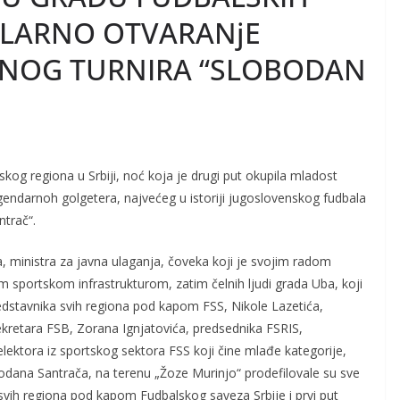
ULARNO OTVARANjE
NOG TURNIRA “SLOBODAN
og regiona u Srbiji, noć koja je drugi put okupila mladost
legendarnoh golgetera, najvećeg u istoriji jugoslovenskog fudbala
ntrač“.
ća, ministra za javna ulaganja, čoveka koji je svojim radom
 sportskom infrastrukturom, zatim čelnih ljudi grada Uba, koji
redstavnika svih regiona pod kapom FSS, Nikole Lazetića,
kretara FSB, Zorana Ignjatovića, predsednika FSRIS,
ektora iz sportskog sektora FSS koji čine mlađe kategorije,
dana Santrača, na terenu „Žoze Murinjo“ prodefilovale su sve
e svih regiona pod kapom Fudbalskog saveza Srbije i prvi put