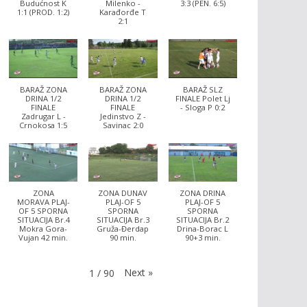
Budućnost K
Milenko -
3:3 (PEN. 6:5)
1:1 (PROD. 1:2)
Karađorđe T
2:1
BARAŽ ZONA
BARAŽ ZONA
BARAŽ SLZ
DRINA 1/2
DRINA 1/2
FINALE Polet Lj
FINALE
FINALE
- Sloga P 0:2
Zadrugar L -
Jedinstvo Z -
Crnokosa 1:5
Savinac 2:0
ZONA
ZONA DUNAV
ZONA DRINA
MORAVA PLAJ-
PLAJ-OF 5
PLAJ-OF 5
OF 5 SPORNA
SPORNA
SPORNA
SITUACIJA Br.4
SITUACIJA Br.3
SITUACIJA Br.2
Mokra Gora-
Gruža-Đerdap
Drina-Borac L
Vujan 42 min.
90 min.
90+3 min.
Next
»
1
/
90