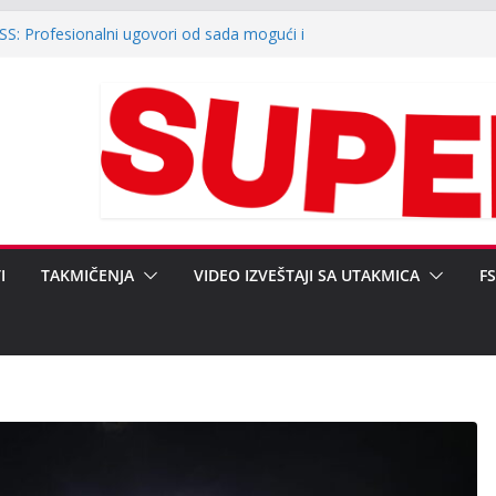
ili finale baraža za Srpsku ligu Zapad (video)
FSS: Profesionalni ugovori od sada mogući i
nferenciji klubova Srpske lige „Zapad“:
 neregularnosti i ulaganja u infrastrukturu
 JAVNOST POVODOM REGIONALNOG KUPA
EDSEDNIKA FSRZS NEBOJŠI ŽIVANOVIĆU,
ERALNOM SEKRETARU DARKU
I
TAKMIČENJA
VIDEO IZVEŠTAJI SA UTAKMICA
F