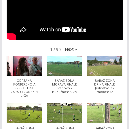
Next
»
1
/
90
ODRŽANA
BARAŽ ZONA
BARAŽ ZONA
KONFERENCIJA
MORAVA FINALE
DRINA FINALE
SRPSKE LIGE
Stanovo -
Jedinstvo Z -
ZAPAD I ZONSKIH
Budućnost K 2:5
Crnokosa 0:1
LIGA
BARAŽ ZONA
BARAŽ ZONA
BARAŽ ZONA