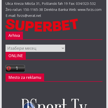
Ulica Kneza Miloša 31, Poštanski fah 19 Fax: 034/323-532
Žiro-račun: 150-1165-38 Direktna Banka Web: www.fsrzs.com
E-mail: fsrzs@verat.net
Arhiva
Arhiva
ONLINE
Mesto za reklamu