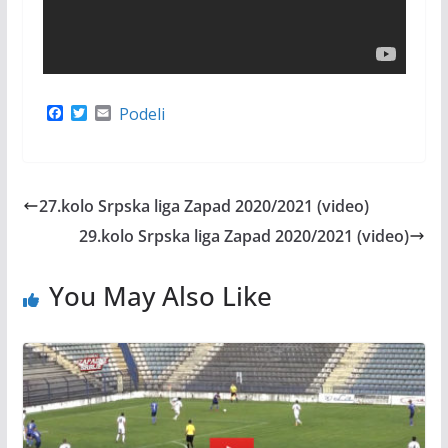
F
T
E
Podeli
a
w
m
c
i
a
e
t
i
b
t
l
o
e
27.kolo Srpska liga Zapad 2020/2021 (video)
o
r
k
29.kolo Srpska liga Zapad 2020/2021 (video)
You May Also Like