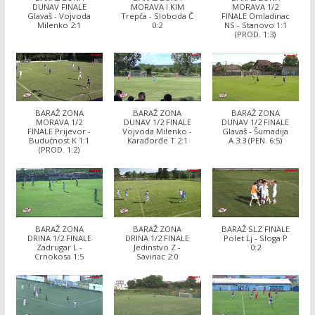
DUNAV FINALE
MORAVA I KIM
MORAVA 1/2
Glavaš - Vojvoda
Trepča - Sloboda Č
FINALE Omladinac
Milenko 2:1
0:2
NS - Stanovo 1:1
(PROD. 1:3)
BARAŽ ZONA
BARAŽ ZONA
BARAŽ ZONA
MORAVA 1/2
DUNAV 1/2 FINALE
DUNAV 1/2 FINALE
FINALE Prijevor -
Vojvoda Milenko -
Glavaš - Šumadija
Budućnost K 1:1
Karađorđe T 2:1
A 3:3 (PEN. 6:5)
(PROD. 1:2)
BARAŽ ZONA
BARAŽ ZONA
BARAŽ SLZ FINALE
DRINA 1/2 FINALE
DRINA 1/2 FINALE
Polet Lj - Sloga P
Zadrugar L -
Jedinstvo Z -
0:2
Crnokosa 1:5
Savinac 2:0