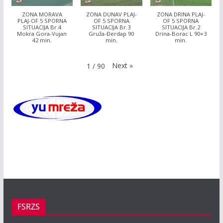
ZONA MORAVA
ZONA DUNAV PLAJ-
ZONA DRINA PLAJ-
PLAJ-OF 5 SPORNA
OF 5 SPORNA
OF 5 SPORNA
SITUACIJA Br.4
SITUACIJA Br.3
SITUACIJA Br.2
Mokra Gora-Vujan
Gruža-Đerdap 90
Drina-Borac L 90+3
42 min.
min.
min.
Next
»
1
/
90
FSRZS