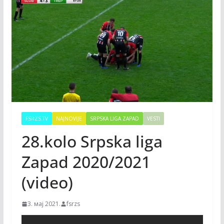
FSRZS.TV
NAJNOVIJE
SRPSKA LIGA ZAPAD
VESTI
28.kolo Srpska liga
Zapad 2020/2021
(video)
3. мај 2021.
fsrzs