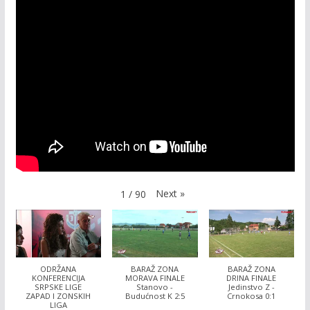
Next
»
1
/
90
ODRŽANA
BARAŽ ZONA
BARAŽ ZONA
KONFERENCIJA
MORAVA FINALE
DRINA FINALE
SRPSKE LIGE
Stanovo -
Jedinstvo Z -
ZAPAD I ZONSKIH
Budućnost K 2:5
Crnokosa 0:1
LIGA