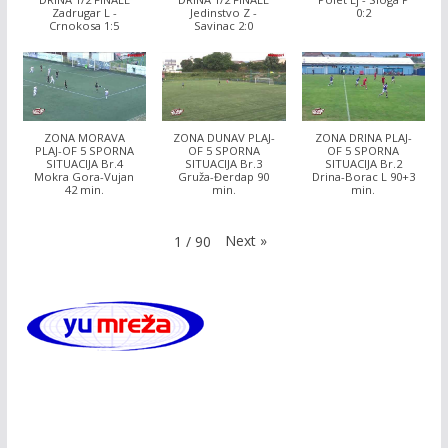
Zadrugar L -
Jedinstvo Z -
0:2
Crnokosa 1:5
Savinac 2:0
ZONA MORAVA
ZONA DUNAV PLAJ-
ZONA DRINA PLAJ-
PLAJ-OF 5 SPORNA
OF 5 SPORNA
OF 5 SPORNA
SITUACIJA Br.4
SITUACIJA Br.3
SITUACIJA Br.2
Mokra Gora-Vujan
Gruža-Đerdap 90
Drina-Borac L 90+3
42 min.
min.
min.
Next
»
1
/
90