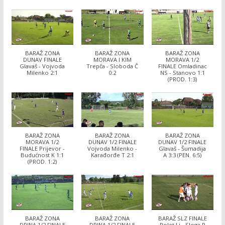
BARAŽ ZONA
BARAŽ ZONA
BARAŽ ZONA
DUNAV FINALE
MORAVA I KIM
MORAVA 1/2
Glavaš - Vojvoda
Trepča - Sloboda Č
FINALE Omladinac
Milenko 2:1
0:2
NS - Stanovo 1:1
(PROD. 1:3)
BARAŽ ZONA
BARAŽ ZONA
BARAŽ ZONA
MORAVA 1/2
DUNAV 1/2 FINALE
DUNAV 1/2 FINALE
FINALE Prijevor -
Vojvoda Milenko -
Glavaš - Šumadija
Budućnost K 1:1
Karađorđe T 2:1
A 3:3 (PEN. 6:5)
(PROD. 1:2)
BARAŽ ZONA
BARAŽ ZONA
BARAŽ SLZ FINALE
DRINA 1/2 FINALE
DRINA 1/2 FINALE
Polet Lj - Sloga P