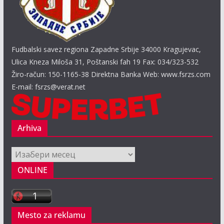
Fudbalski savez regiona Zapadne Srbije 34000 Kragujevac,
Ulica Kneza Miloša 31, Poštanski fah 19 Fax: 034/323-532
Žiro-račun: 150-1165-38 Direktna Banka Web: www.fsrzs.com
E-mail: fsrzs@verat.net
Arhiva
Arhiva
ONLINE
Mesto za reklamu