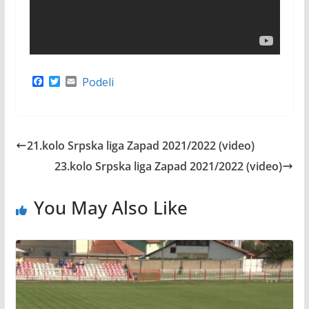
F
T
E
Podeli
a
w
m
c
i
a
e
t
i
b
t
l
o
e
21.kolo Srpska liga Zapad 2021/2022 (video)
o
r
k
23.kolo Srpska liga Zapad 2021/2022 (video)
You May Also Like