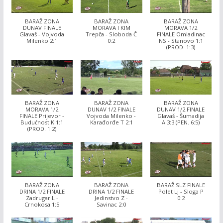
BARAŽ ZONA
BARAŽ ZONA
BARAŽ ZONA
DUNAV FINALE
MORAVA I KIM
MORAVA 1/2
Glavaš - Vojvoda
Trepča - Sloboda Č
FINALE Omladinac
Milenko 2:1
0:2
NS - Stanovo 1:1
(PROD. 1:3)
BARAŽ ZONA
BARAŽ ZONA
BARAŽ ZONA
MORAVA 1/2
DUNAV 1/2 FINALE
DUNAV 1/2 FINALE
FINALE Prijevor -
Vojvoda Milenko -
Glavaš - Šumadija
Budućnost K 1:1
Karađorđe T 2:1
A 3:3 (PEN. 6:5)
(PROD. 1:2)
BARAŽ ZONA
BARAŽ ZONA
BARAŽ SLZ FINALE
DRINA 1/2 FINALE
DRINA 1/2 FINALE
Polet Lj - Sloga P
Zadrugar L -
Jedinstvo Z -
0:2
Crnokosa 1:5
Savinac 2:0