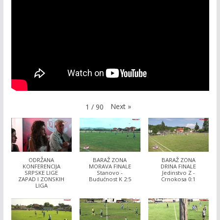
Next
»
1
/
90
ODRŽANA
BARAŽ ZONA
BARAŽ ZONA
KONFERENCIJA
MORAVA FINALE
DRINA FINALE
SRPSKE LIGE
Stanovo -
Jedinstvo Z -
ZAPAD I ZONSKIH
Budućnost K 2:5
Crnokosa 0:1
LIGA