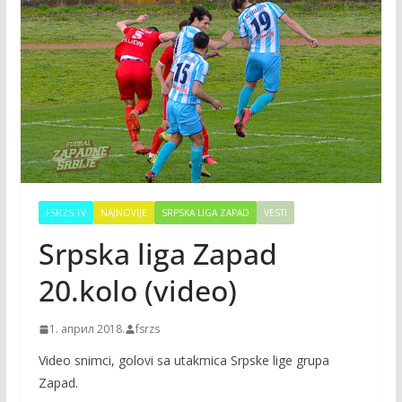
FSRZS.TV
NAJNOVIJE
SRPSKA LIGA ZAPAD
VESTI
Srpska liga Zapad
20.kolo (video)
1. април 2018.
fsrzs
Video snimci, golovi sa utakmica Srpske lige grupa
Zapad.