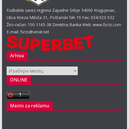
Fudbalski savez regiona Zapadne Srbije 34000 Kragujevac,
Ulica Kneza Miloša 31, Poštanski fah 19 Fax: 034/323-532
Žiro-račun: 150-1165-38 Direktna Banka Web: www.fsrzs.com
E-mail: fsrzs@verat.net
Arhiva
Arhiva
ONLINE
Mesto za reklamu