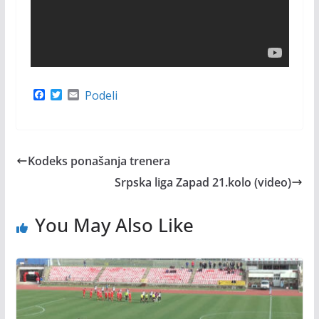
F
T
E
Podeli
a
w
m
c
i
a
e
t
i
b
t
l
o
e
Kodeks ponašanja trenera
o
r
k
Srpska liga Zapad 21.kolo (video)
You May Also Like