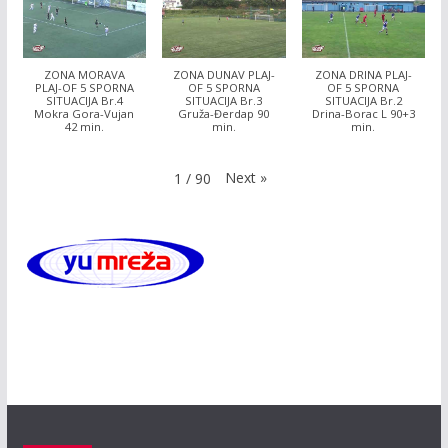
ZONA MORAVA
ZONA DUNAV PLAJ-
ZONA DRINA PLAJ-
PLAJ-OF 5 SPORNA
OF 5 SPORNA
OF 5 SPORNA
SITUACIJA Br.4
SITUACIJA Br.3
SITUACIJA Br.2
Mokra Gora-Vujan
Gruža-Đerdap 90
Drina-Borac L 90+3
42 min.
min.
min.
Next
»
1
/
90