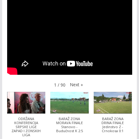
Next
»
1
/
90
ODRŽANA
BARAŽ ZONA
BARAŽ ZONA
KONFERENCIJA
MORAVA FINALE
DRINA FINALE
SRPSKE LIGE
Stanovo -
Jedinstvo Z -
ZAPAD I ZONSKIH
Budućnost K 2:5
Crnokosa 0:1
LIGA