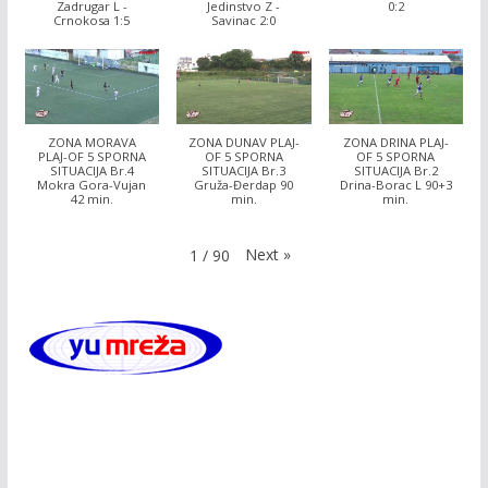
Zadrugar L -
Jedinstvo Z -
0:2
Crnokosa 1:5
Savinac 2:0
ZONA MORAVA
ZONA DUNAV PLAJ-
ZONA DRINA PLAJ-
PLAJ-OF 5 SPORNA
OF 5 SPORNA
OF 5 SPORNA
SITUACIJA Br.4
SITUACIJA Br.3
SITUACIJA Br.2
Mokra Gora-Vujan
Gruža-Đerdap 90
Drina-Borac L 90+3
42 min.
min.
min.
Next
»
1
/
90