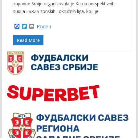
zapadne Srbije organizovala je Kamp perspektivnih
sudija FSRZS zonskih i okružnih liga, koji je
F
T
E
Podeli
a
w
m
c
i
a
Read More
e
t
i
b
t
l
o
e
o
r
k