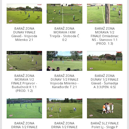
BARAŽ ZONA
BARAŽ ZONA
BARAŽ ZONA
DUNAV FINALE
MORAVA I KIM
MORAVA 1/2
Glavaš - Vojvoda
Trepča - Sloboda Č
FINALE Omladinac
Milenko 2:1
0:2
NS - Stanovo 1:1
(PROD. 1:3)
BARAŽ ZONA
BARAŽ ZONA
BARAŽ ZONA
MORAVA 1/2
DUNAV 1/2 FINALE
DUNAV 1/2 FINALE
FINALE Prijevor -
Vojvoda Milenko -
Glavaš - Šumadija
Budućnost K 1:1
Karađorđe T 2:1
A 3:3 (PEN. 6:5)
(PROD. 1:2)
BARAŽ ZONA
BARAŽ ZONA
BARAŽ SLZ FINALE
DRINA 1/2 FINALE
DRINA 1/2 FINALE
Polet Lj - Sloga P