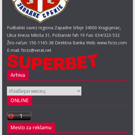
Fudbalski savez regiona Zapadne Srbije 34000 Kragujevac,
Ulica Kneza Miloša 31, Poštanski fah 19 Fax: 034/323-532
Žiro-račun: 150-1165-38 Direktna Banka Web: www.fsrzs.com
E-mail: fsrzs@verat.net
Arhiva
Arhiva
ONLINE
Mesto za reklamu