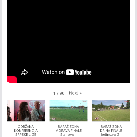
Next
»
1
/
90
ODRŽANA
BARAŽ ZONA
BARAŽ ZONA
KONFERENCIJA
MORAVA FINALE
DRINA FINALE
SRPSKE LIGE
Stanovo -
Jedinstvo Z -