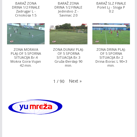
BARAŽ ZONA
BARAŽ ZONA
BARAŽ SLZ FINALE
DRINA 1/2 FINALE
DRINA 1/2 FINALE
Polet Lj - Sloga P
Zadrugar L -
Jedinstvo Z -
0:2
Crnokosa 1:5
Savinac 2:0
ZONA MORAVA
ZONA DUNAV PLAJ-
ZONA DRINA PLAJ-
PLAJ-OF 5 SPORNA
OF 5 SPORNA
OF 5 SPORNA
SITUACIJA Br.4
SITUACIJA Br.3
SITUACIJA Br.2
Mokra Gora-Vujan
Gruža-Đerdap 90
Drina-Borac L 90+3
42 min.
min.
min.
Next
»
1
/
90