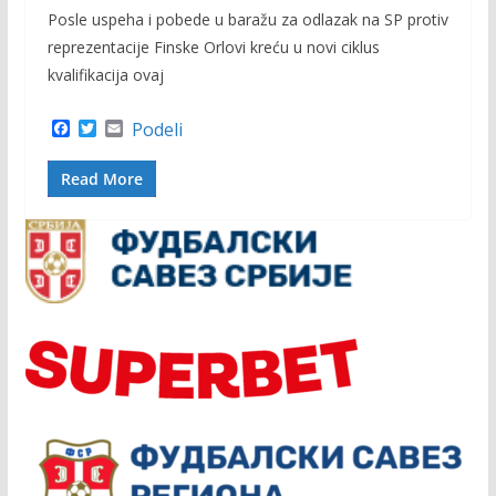
Posle uspeha i pobede u baražu za odlazak na SP protiv
reprezentacije Finske Orlovi kreću u novi ciklus
kvalifikacija ovaj
F
T
E
Podeli
a
w
m
c
i
a
Read More
e
t
i
b
t
l
o
e
o
r
k