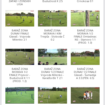
ZAPAD I ZONSKIH
Budućnost K 2:5
Crnokosa 0:1
LIGA
BARAŽ ZONA
BARAŽ ZONA
BARAŽ ZONA
DUNAV FINALE
MORAVA I KIM
MORAVA 1/2
Glavaš - Vojvoda
Trepča - Sloboda Č
FINALE Omladinac
Milenko 2:1
0:2
NS - Stanovo 1:1
(PROD. 1:3)
BARAŽ ZONA
BARAŽ ZONA
BARAŽ ZONA
MORAVA 1/2
DUNAV 1/2 FINALE
DUNAV 1/2 FINALE
FINALE Prijevor -
Vojvoda Milenko -
Glavaš - Šumadija
Budućnost K 1:1
Karađorđe T 2:1
A 3:3 (PEN. 6:5)
(PROD. 1:2)