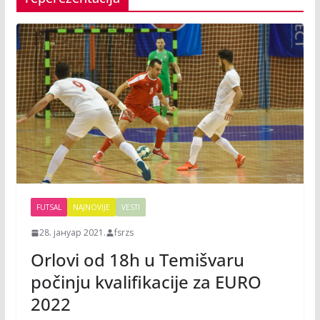
FUTSAL
NAJNOVIJE
VESTI
28. јануар 2021.
fsrzs
Orlovi od 18h u Temišvaru
počinju kvalifikacije za EURO
2022