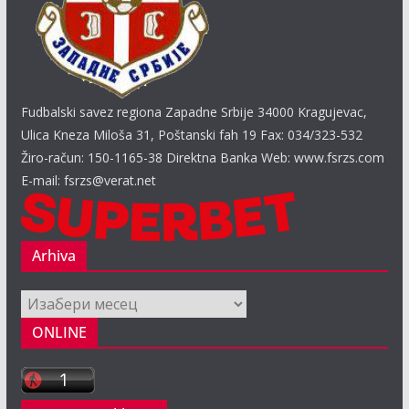
Fudbalski savez regiona Zapadne Srbije 34000 Kragujevac,
Ulica Kneza Miloša 31, Poštanski fah 19 Fax: 034/323-532
Žiro-račun: 150-1165-38 Direktna Banka Web: www.fsrzs.com
E-mail: fsrzs@verat.net
Arhiva
Arhiva
ONLINE