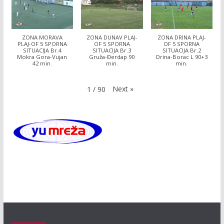
ZONA MORAVA
ZONA DUNAV PLAJ-
ZONA DRINA PLAJ-
PLAJ-OF 5 SPORNA
OF 5 SPORNA
OF 5 SPORNA
SITUACIJA Br.4
SITUACIJA Br.3
SITUACIJA Br.2
Mokra Gora-Vujan
Gruža-Đerdap 90
Drina-Borac L 90+3
42 min.
min.
min.
Next
»
1
/
90