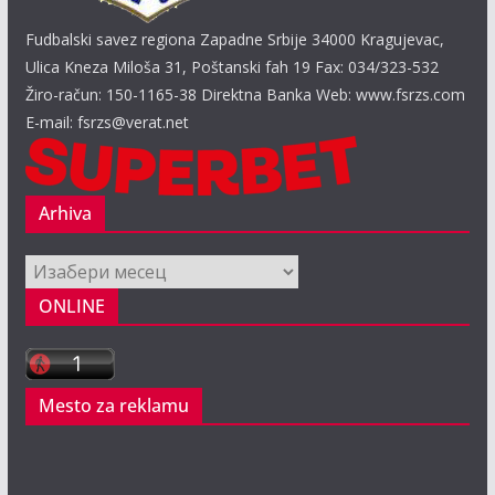
Fudbalski savez regiona Zapadne Srbije 34000 Kragujevac,
Ulica Kneza Miloša 31, Poštanski fah 19 Fax: 034/323-532
Žiro-račun: 150-1165-38 Direktna Banka Web: www.fsrzs.com
E-mail: fsrzs@verat.net
Arhiva
Arhiva
ONLINE
Mesto za reklamu