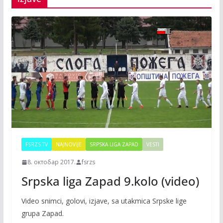
FSRZS.TV
NAJNOVIJE
SRPSKA LIGA ZAPAD
VESTI
8. октобар 2017.
fsrzs
Srpska liga Zapad 9.kolo (video)
Video snimci, golovi, izjave, sa utakmica Srpske lige
grupa Zapad.