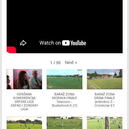
Next
»
1
/
90
ODRŽANA
BARAŽ ZONA
BARAŽ ZONA
KONFERENCIJA
MORAVA FINALE
DRINA FINALE
SRPSKE LIGE
Stanovo -
Jedinstvo Z -
ZAPAD I ZONSKIH
Budućnost K 2:5
Crnokosa 0:1
LIGA