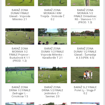
BARAŽ ZONA
BARAŽ ZONA
BARAŽ ZONA
DUNAV FINALE
MORAVA I KIM
MORAVA 1/2
Glavaš - Vojvoda
Trepča - Sloboda Č
FINALE Omladinac
Milenko 2:1
0:2
NS - Stanovo 1:1
(PROD. 1:3)
BARAŽ ZONA
BARAŽ ZONA
BARAŽ ZONA
MORAVA 1/2
DUNAV 1/2 FINALE
DUNAV 1/2 FINALE
FINALE Prijevor -
Vojvoda Milenko -
Glavaš - Šumadija
Budućnost K 1:1
Karađorđe T 2:1
A 3:3 (PEN. 6:5)
(PROD. 1:2)
BARAŽ ZONA
BARAŽ ZONA
BARAŽ SLZ FINALE
DRINA 1/2 FINALE
DRINA 1/2 FINALE
Polet Lj - Sloga P
Zadrugar L -
Jedinstvo Z -
0:2
Crnokosa 1:5
Savinac 2:0