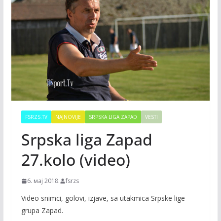
FSRZS.TV
NAJNOVIJE
SRPSKA LIGA ZAPAD
VESTI
Srpska liga Zapad
27.kolo (video)
6. мај 2018.
fsrzs
Video snimci, golovi, izjave, sa utakmica Srpske lige
grupa Zapad.