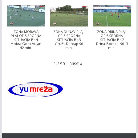
ZONA MORAVA
ZONA DUNAV PLAJ-
ZONA DRINA PLAJ-
PLAJ-OF 5 SPORNA
OF 5 SPORNA
OF 5 SPORNA
SITUACIJA Br.4
SITUACIJA Br.3
SITUACIJA Br.2
Mokra Gora-Vujan
Gruža-Đerdap 90
Drina-Borac L 90+3
42 min.
min.
min.
Next
»
1
/
90