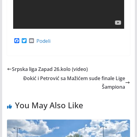
F
T
E
Podeli
a
w
m
c
i
a
e
t
i
b
t
l
o
e
Srpska liga Zapad 26.kolo (video)
o
r
k
Đokić i Petrović sa Mažićem sude finale Lige
Šampiona
You May Also Like