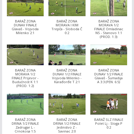
BARAŽ ZONA
BARAŽ ZONA
BARAŽ ZONA
DUNAV FINALE
MORAVA I KIM
MORAVA 1/2
Glavaš - Vojvoda
Trepča - Sloboda Č
FINALE Omladinac
Milenko 2:1
0:2
NS - Stanovo 1:1
(PROD. 1:3)
BARAŽ ZONA
BARAŽ ZONA
BARAŽ ZONA
MORAVA 1/2
DUNAV 1/2 FINALE
DUNAV 1/2 FINALE
FINALE Prijevor -
Vojvoda Milenko -
Glavaš - Šumadija
Budućnost K 1:1
Karađorđe T 2:1
A 3:3 (PEN. 6:5)
(PROD. 1:2)
BARAŽ ZONA
BARAŽ ZONA
BARAŽ SLZ FINALE
DRINA 1/2 FINALE
DRINA 1/2 FINALE
Polet Lj - Sloga P
Zadrugar L -
Jedinstvo Z -
0:2
Crnokosa 1:5
Savinac 2:0