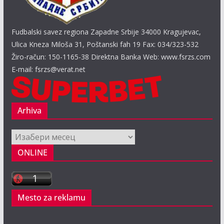
Fudbalski savez regiona Zapadne Srbije 34000 Kragujevac,
Ulica Kneza Miloša 31, Poštanski fah 19 Fax: 034/323-532
Žiro-račun: 150-1165-38 Direktna Banka Web: www.fsrzs.com
E-mail: fsrzs@verat.net
Arhiva
Arhiva
ONLINE
Mesto za reklamu