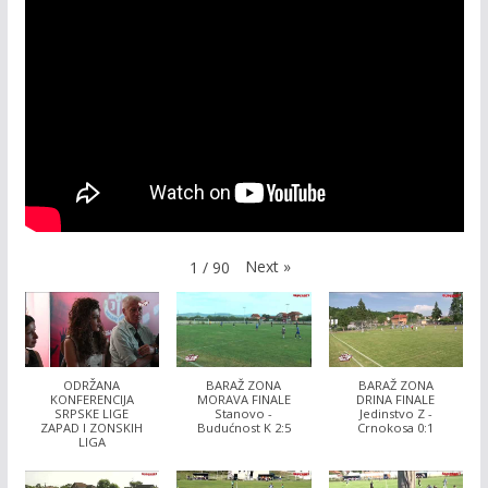
Next
»
1
/
90
ODRŽANA
BARAŽ ZONA
BARAŽ ZONA
KONFERENCIJA
MORAVA FINALE
DRINA FINALE
SRPSKE LIGE
Stanovo -
Jedinstvo Z -
ZAPAD I ZONSKIH
Budućnost K 2:5
Crnokosa 0:1
LIGA