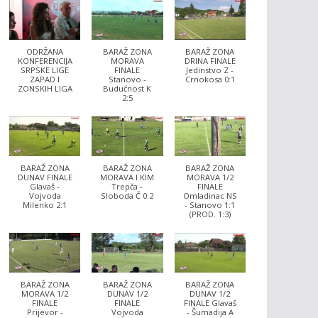
ODRŽANA
BARAŽ ZONA
BARAŽ ZONA
KONFERENCIJA
MORAVA
DRINA FINALE
SRPSKE LIGE
FINALE
Jedinstvo Z -
ZAPAD I
Stanovo -
Crnokosa 0:1
ZONSKIH LIGA
Budućnost K
2:5
BARAŽ ZONA
BARAŽ ZONA
BARAŽ ZONA
DUNAV FINALE
MORAVA I KIM
MORAVA 1/2
Glavaš -
Trepča -
FINALE
Vojvoda
Sloboda Č 0:2
Omladinac NS
Milenko 2:1
- Stanovo 1:1
(PROD. 1:3)
BARAŽ ZONA
BARAŽ ZONA
BARAŽ ZONA
MORAVA 1/2
DUNAV 1/2
DUNAV 1/2
FINALE
FINALE
FINALE Glavaš
Prijevor -
Vojvoda
- Šumadija A