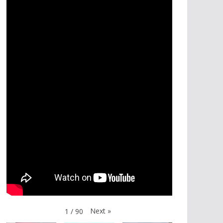
Next
»
1
/
90