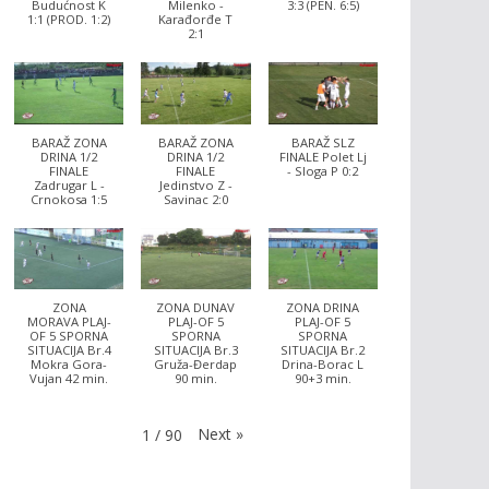
Budućnost K
Milenko -
3:3 (PEN. 6:5)
1:1 (PROD. 1:2)
Karađorđe T
2:1
BARAŽ ZONA
BARAŽ ZONA
BARAŽ SLZ
DRINA 1/2
DRINA 1/2
FINALE Polet Lj
FINALE
FINALE
- Sloga P 0:2
Zadrugar L -
Jedinstvo Z -
Crnokosa 1:5
Savinac 2:0
ZONA
ZONA DUNAV
ZONA DRINA
MORAVA PLAJ-
PLAJ-OF 5
PLAJ-OF 5
OF 5 SPORNA
SPORNA
SPORNA
SITUACIJA Br.4
SITUACIJA Br.3
SITUACIJA Br.2
Mokra Gora-
Gruža-Đerdap
Drina-Borac L
Vujan 42 min.
90 min.
90+3 min.
Next
»
1
/
90