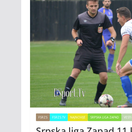
FSRZS
FSRZS.TV
NAJNOVIJE
SRPSKA LIGA ZAPAD
VESTI
Srpska liga Zapad 11.