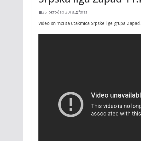
28. октобар 2018.
fsrzs
Video snimci sa utakmica Srpske lige grupa Zapad.