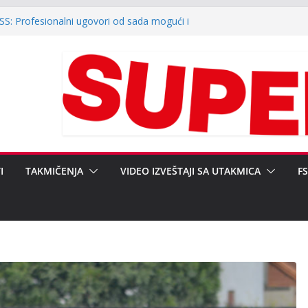
FSS: Profesionalni ugovori od sada mogući i
nferenciji klubova Srpske lige „Zapad“:
 neregularnosti i ulaganja u infrastrukturu
 JAVNOST POVODOM REGIONALNOG KUPA
EDSEDNIKA FSRZS NEBOJŠI ŽIVANOVIĆU,
ERALNOM SEKRETARU DARKU
ili finale baraža za Srpsku ligu Zapad (video)
I
TAKMIČENJA
VIDEO IZVEŠTAJI SA UTAKMICA
F