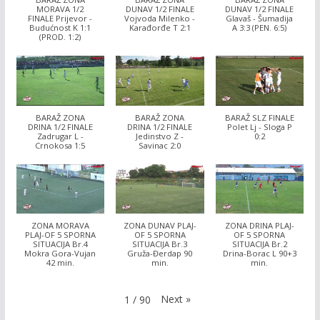
MORAVA 1/2
DUNAV 1/2 FINALE
DUNAV 1/2 FINALE
FINALE Prijevor -
Vojvoda Milenko -
Glavaš - Šumadija
Budućnost K 1:1
Karađorđe T 2:1
A 3:3 (PEN. 6:5)
(PROD. 1:2)
BARAŽ ZONA
BARAŽ ZONA
BARAŽ SLZ FINALE
DRINA 1/2 FINALE
DRINA 1/2 FINALE
Polet Lj - Sloga P
Zadrugar L -
Jedinstvo Z -
0:2
Crnokosa 1:5
Savinac 2:0
ZONA MORAVA
ZONA DUNAV PLAJ-
ZONA DRINA PLAJ-
PLAJ-OF 5 SPORNA
OF 5 SPORNA
OF 5 SPORNA
SITUACIJA Br.4
SITUACIJA Br.3
SITUACIJA Br.2
Mokra Gora-Vujan
Gruža-Đerdap 90
Drina-Borac L 90+3
42 min.
min.
min.
Next
»
1
/
90