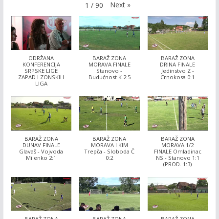
Next
»
1
/
90
ODRŽANA
BARAŽ ZONA
BARAŽ ZONA
KONFERENCIJA
MORAVA FINALE
DRINA FINALE
SRPSKE LIGE
Stanovo -
Jedinstvo Z -
ZAPAD I ZONSKIH
Budućnost K 2:5
Crnokosa 0:1
LIGA
BARAŽ ZONA
BARAŽ ZONA
BARAŽ ZONA
DUNAV FINALE
MORAVA I KIM
MORAVA 1/2
Glavaš - Vojvoda
Trepča - Sloboda Č
FINALE Omladinac
Milenko 2:1
0:2
NS - Stanovo 1:1
(PROD. 1:3)
BARAŽ ZONA
BARAŽ ZONA
BARAŽ ZONA