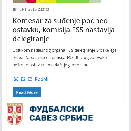
11. мај 2018.
fsrzs
Komesar za suđenje podneo
ostavku, komisija FSS nastavlja
delegiranje
Odlukom nadležnog organa FSS delegiranje Srpske lige
grupa Zapad vršiće komisija FSS. Razlog za ovako
nešto je ostavka dosadašnjeg komesara
F
T
E
Podeli
a
w
m
c
i
a
Read More
e
t
i
b
t
l
o
e
o
r
k