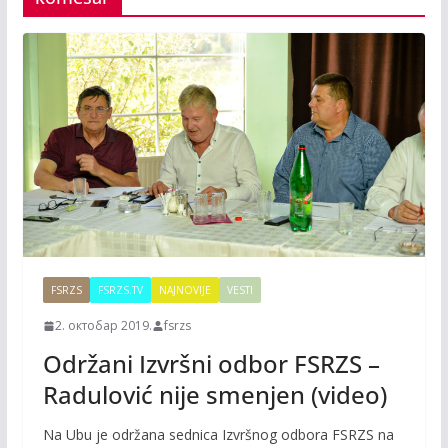
FSRZS
FSRZS.TV
NAJNOVIJE
VESTI
2. октобар 2019.
fsrzs
Održani Izvršni odbor FSRZS –
Radulović nije smenjen (video)
Na Ubu je održana sednica Izvršnog odbora FSRZS na