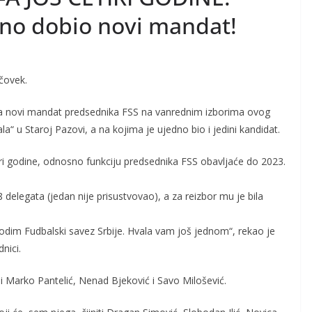
no dobio novi mandat!
 čovek.
 za novi mandat predsednika FSS na vanrednim izborima ovog
a“ u Staroj Pazovi, a na kojima je ujedno bio i jedini kandidat.
ri godine, odnosno funkciju predsednika FSS obavljaće do 2023.
elegata (jedan nije prisustvovao), a za reizbor mu je bila
vodim Fudbalski savez Srbije. Hvala vam još jednom“, rekao je
nici.
 Marko Pantelić, Nenad Bjeković i Savo Milošević.