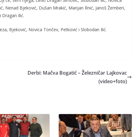
ji će, sem njega, čiiniti Dragan Simović, Slobodan Ilić, Novica
anić, Nenad Bjeković, Dušan Mrakić, Marijan Rnić, Janoš Žemberi,
 Dragan Ilić.
za, Bjeković, Novica Tončev, Petković i Slobodan Ilić.
Derbi: Mačva Bogatić – Železničar Lajkovac
(video+foto)