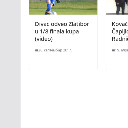
Divac odveo Zlatibor
Kovač
u 1/8 finala kupa
Čaplji
(video)
Radni
20. септембар 2017.
19. апр