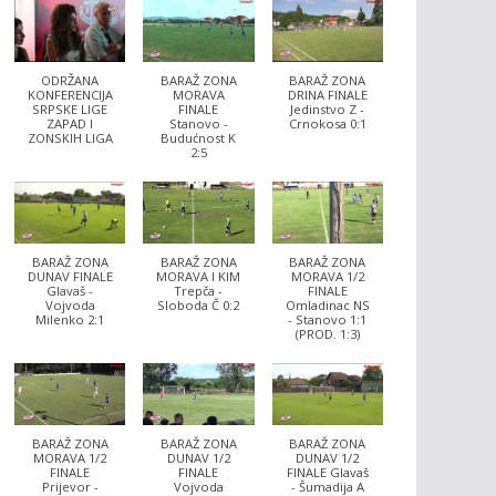
ODRŽANA
BARAŽ ZONA
BARAŽ ZONA
KONFERENCIJA
MORAVA
DRINA FINALE
SRPSKE LIGE
FINALE
Jedinstvo Z -
ZAPAD I
Stanovo -
Crnokosa 0:1
ZONSKIH LIGA
Budućnost K
2:5
BARAŽ ZONA
BARAŽ ZONA
BARAŽ ZONA
DUNAV FINALE
MORAVA I KIM
MORAVA 1/2
Glavaš -
Trepča -
FINALE
Vojvoda
Sloboda Č 0:2
Omladinac NS
Milenko 2:1
- Stanovo 1:1
(PROD. 1:3)
BARAŽ ZONA
BARAŽ ZONA
BARAŽ ZONA
MORAVA 1/2
DUNAV 1/2
DUNAV 1/2
FINALE
FINALE
FINALE Glavaš
Prijevor -
Vojvoda
- Šumadija A