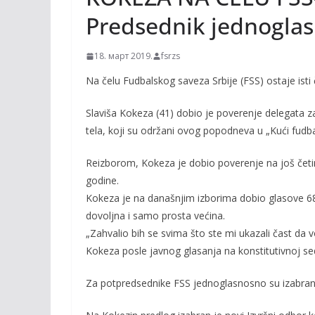
Predsednik jednoglas
18. март 2019.
fsrzs
Na čelu Fudbalskog saveza Srbije (FSS) ostaje isti
Slaviša Kokeza (41) dobio je poverenje delegata
tela, koji su održani ovog popodneva u „Kući fudbal
Reizborom, Kokeza je dobio poverenje na još četi
godine.
Kokeza je na današnjim izborima dobio glasove 68 d
dovoljna i samo prosta većina.
„Zahvalio bih se svima što ste mi ukazali čast da 
Kokeza posle javnog glasanja na konstitutivnoj sed
Za potpredsednike FSS jednoglasnosno su izabrani