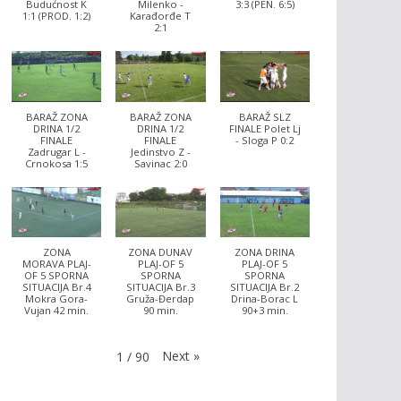
Budućnost K
Milenko -
3:3 (PEN. 6:5)
1:1 (PROD. 1:2)
Karađorđe T
2:1
BARAŽ ZONA
BARAŽ ZONA
BARAŽ SLZ
DRINA 1/2
DRINA 1/2
FINALE Polet Lj
FINALE
FINALE
- Sloga P 0:2
Zadrugar L -
Jedinstvo Z -
Crnokosa 1:5
Savinac 2:0
ZONA
ZONA DUNAV
ZONA DRINA
MORAVA PLAJ-
PLAJ-OF 5
PLAJ-OF 5
OF 5 SPORNA
SPORNA
SPORNA
SITUACIJA Br.4
SITUACIJA Br.3
SITUACIJA Br.2
Mokra Gora-
Gruža-Đerdap
Drina-Borac L
Vujan 42 min.
90 min.
90+3 min.
Next
»
1
/
90