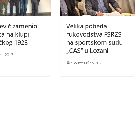
ević zamenio
Velika pobeda
ća na klupi
rukovodstva FSRZS
čkog 1923
na sportskom sudu
„CAS“ u Lozani
ил 2017.
7. септембар 2023.