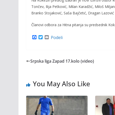
Na Kokezin predlog izabran je novi Izvršni odbor ko
Tončev, Ilija Petković, Milan Karadžić, Miloš Milj
Branko Stojaković, Saša Bajčetić, Dragan Lazović i
Članovi odbora za Hitna pitanja su predsednik Koke
F
T
E
Podeli
a
w
m
c
i
a
e
t
i
b
t
l
o
e
Srpska liga Zapad 17.kolo (video)
o
r
k
You May Also Like