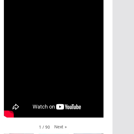
Next
»
1
/
90