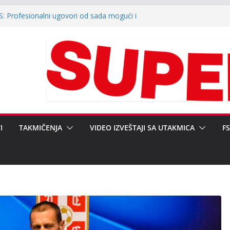
SS: Profesionalni ugovori od sada mogući i
ferenciji klubova Srpske lige „Zapad“:
eregularnosti i ulaganja u infrastrukturu
JAVNOST POVODOM REGIONALNOG KUPA
DSEDNIKA FSRZS NEBOJŠI ŽIVANOVIĆU,
RALNOM SEKRETARU DARKU
li finale baraža za Srpsku ligu Zapad (video)
I
TAKMIČENJA
VIDEO IZVEŠTAJI SA UTAKMICA
F